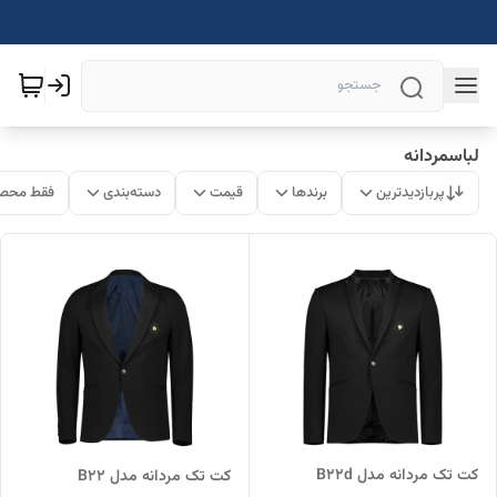
لباسمردانه
پربازدیدترین
برندها
قیمت
دسته‌بندی
فقط محصو
کت تک مردانه مدل B22d
کت تک مردانه مدل B22