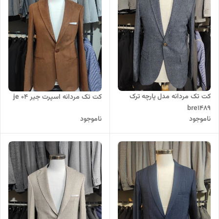
کت تک مردانه مدل پارچه ترک
کت تک مردانه اسپرت جیر je 04
bre1489
ناموجود
ناموجود