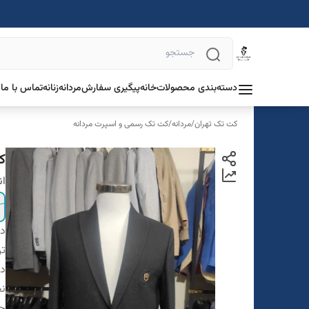
دسته‌بندی محصولات
خانه
پیگیری سفارش
مردانه
زنانه
تماس با ما
د
کت تک تهران
/
مردانه
/
کت تک رسمی و اسپرت مردانه
ک
ان
دس
تن
در
ن
ج