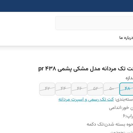
رباره ما
ت تک مردانه مدل مشکی پشمی pr 438
دازه
42
44
46
52
50
48
ته‌بندی
:
کت تک رسمی و اسپرت مردانه
 خور
:
اندامی
اپ
:
6
حوه بسته شدن
:
تک دکمه
نس
:
جودون