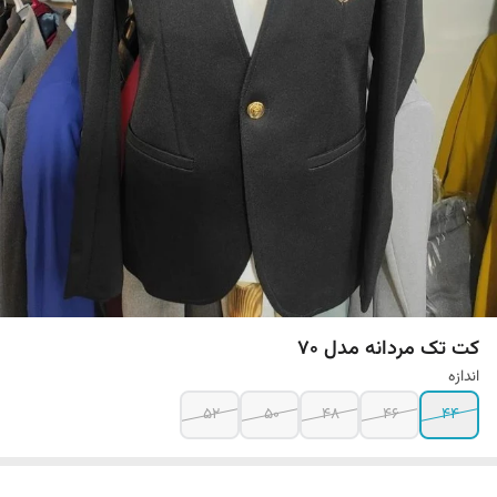
کت تک مردانه مدل 70
اندازه
52
50
48
46
44