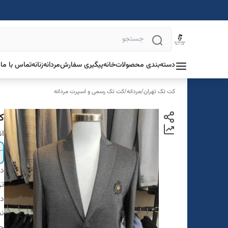
دسته‌بندی محصولات
خانه
پیگیری سفارش
مردانه
زنانه
تماس با ما
د
کت تک تهران
/
مردانه
/
کت تک رسمی و اسپرت مردانه
کت
ان
دس
تن
در
ن
ج