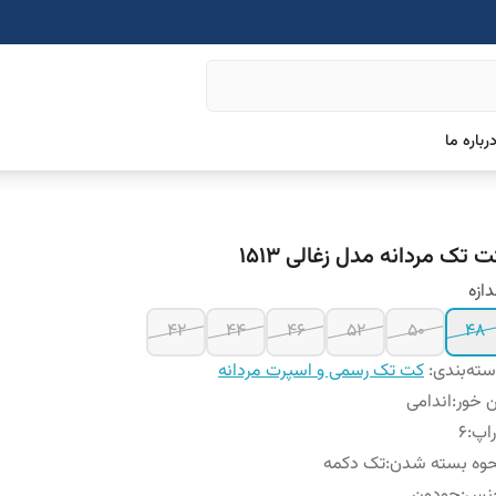
رباره ما
 تک مردانه مدل زغالی 1513
دازه
42
44
46
52
50
48
ته‌بندی
:
کت تک رسمی و اسپرت مردانه
 خور
:
اندامی
اپ
:
6
حوه بسته شدن
:
تک دکمه
نس
:
جودون