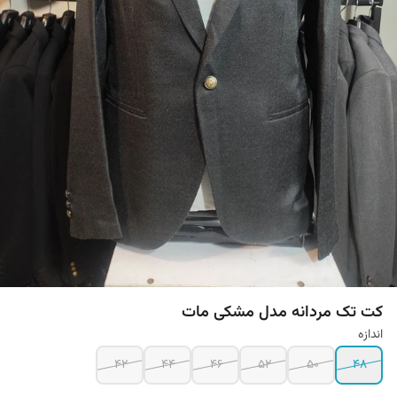
کت تک مردانه مدل مشکی مات
اندازه
42
44
46
52
50
48