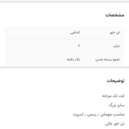
مشخصات
تن خور
اندامی
دراپ
6
نحوه بسته شدن
تک دکمه
جنس
جودون
توضیحات
کت تک مردانه
سایز بزرگ
مناسب مهمانی ٫ رسمی ٫ اسپرت
تن خور عالی