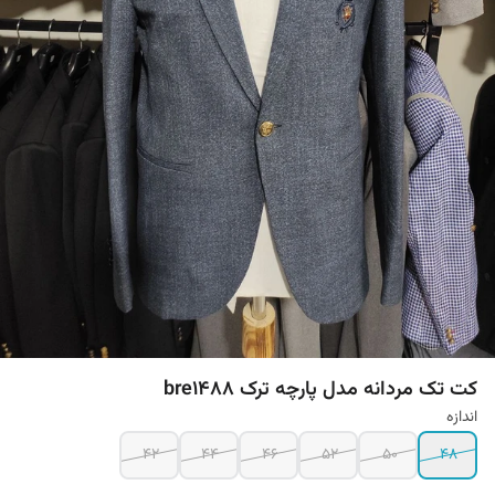
کت تک مردانه مدل پارچه ترک bre1488
اندازه
42
44
46
52
50
48