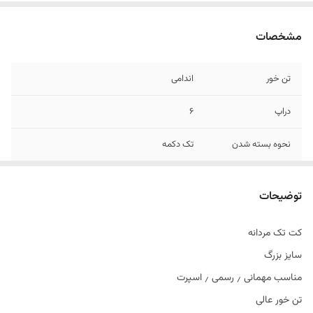
مشخصات
تن خور
اندامی
دراپ
6
نحوه بسته شدن
تک دکمه
جنس
جودون
توضیحات
کت تک مردانه
سایز بزرگ
مناسب مهمانی ٫ رسمی ٫ اسپرت
تن خور عالی