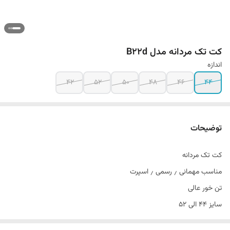
کت تک مردانه مدل B22d
اندازه
42
52
50
48
46
44
توضیحات
کت تک مردانه
مناسب مهمانی ٫ رسمی ٫ اسپرت
تن خور عالی
سایز ۴۴ الی ۵۲
دراپ ۶