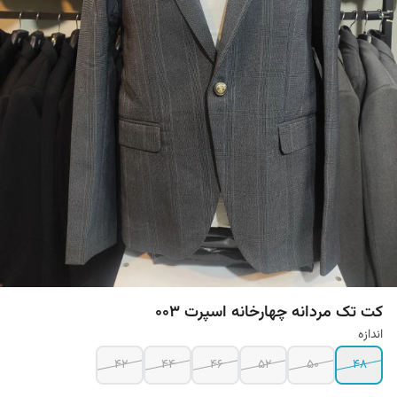
کت تک مردانه چهارخانه اسپرت 003
اندازه
42
44
46
52
50
48