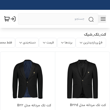
کت_تک_شیک
پربازدیدترین
برندها
قیمت
دسته‌بندی
فقط محصو
کت تک مردانه مدل B22d
کت تک مردانه مدل B22