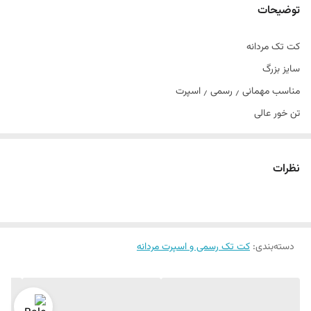
توضیحات
کت تک مردانه
سایز بزرگ
مناسب مهمانی ٫ رسمی ٫ اسپرت
تن خور عالی
سایز 54الی 60
دراپ ۶
نظرات
دسته‌بندی
:
کت تک رسمی و اسپرت مردانه