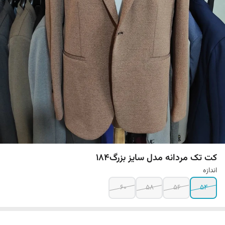
کت تک مردانه مدل سایز بزرگ184
اندازه
60
58
56
54