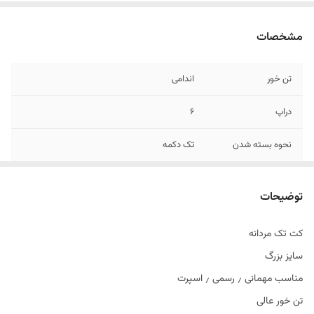
مشخصات
تن خور
اندامی
دراپ
6
نحوه بسته شدن
تک دکمه
جنس
جودون
توضیحات
کت تک مردانه
سایز بزرگ
مناسب مهمانی ٫ رسمی ٫ اسپرت
تن خور عالی