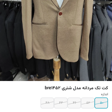
کت تک مردانه مدل شتری bre1452
اندازه
۴۸
44
46
52
50