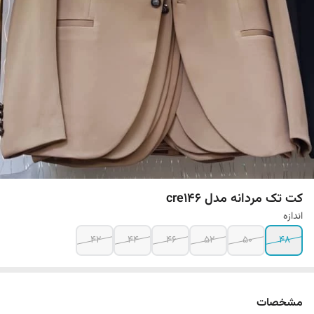
کت تک مردانه مدل cre146
اندازه
42
44
46
52
50
48
مشخصات