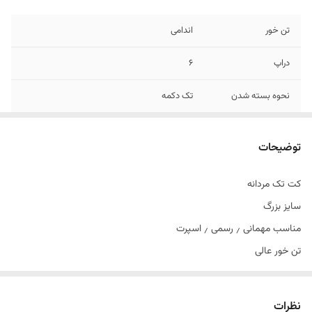
تن خور
اندامی
دراپ
6
نحوه بسته شدن
تک دکمه
جنس
جودون
توضیحات
کت تک مردانه
سایز بزرگ
مناسب مهمانی ٫ رسمی ٫ اسپرت
تن خور عالی
سایز ۴۸ الی ۶۰
دراپ ۶
نظرات