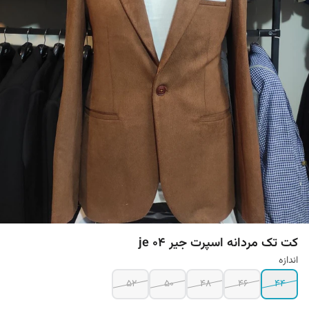
کت تک مردانه اسپرت جیر je 04
اندازه
52
50
48
46
44