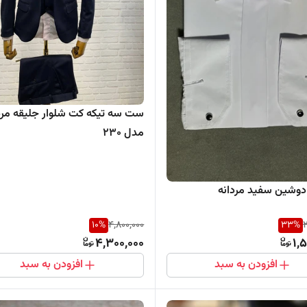
ست سه تیکه کت شلوار جلیقه مرد
مدل 230
دوشین سفید مردانه
10
%
4,800,000
33
%
2
4,300,000
1,
افزودن به سبد
افزودن به سبد