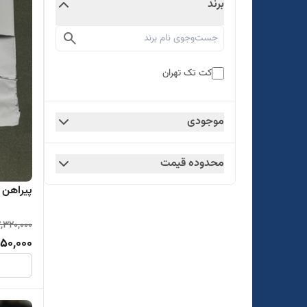
برند
کت تک تهران
موجودی
محدوده قیمت
پیراهن 
,320,000
550,000