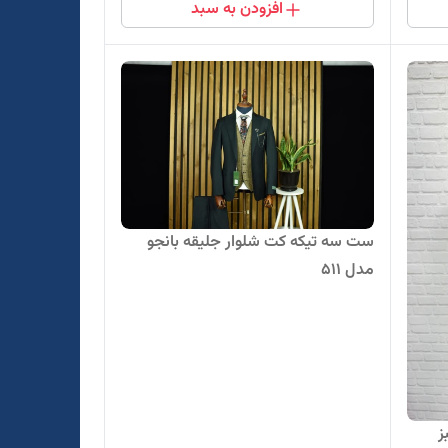
افزودن به سبد
ست سه تیکه کت شلوار جلیقه بانجو
مدل 511
ز