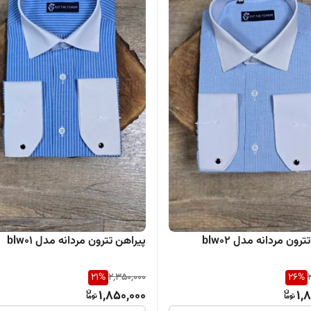
رون مردانه مدل blw02
پیراهن تترون مردانه مدل blw01
21
%
2,350,000
26
%
1,850,000
1,