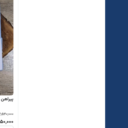
پیراهن تت
2,520,000
850,000