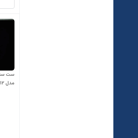
ست سه ت
مدل 512