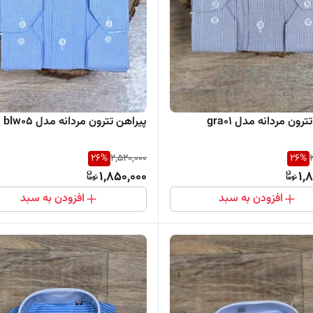
رون مردانه مدل gra01
پیراهن تترون مردانه مدل blw05
26
%
2,520,000
26
%
1,850,000
1,
افزودن به سبد
افزودن به سبد