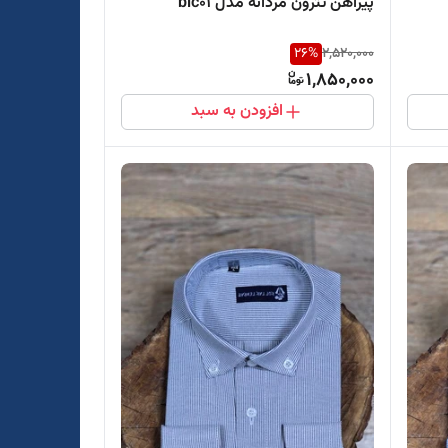
پیراهن تترون مردانه مدل blc01
26
%
2,520,000
1,850,000
افزودن به سبد