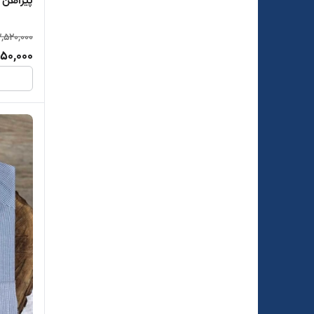
پیراهن 
2,520,000
750,000