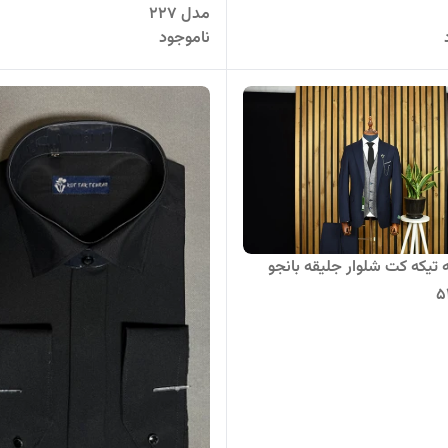
مدل 227
ناموجود
یکه کت شلوار جلیقه بانجو