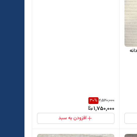
انه
30
%
2,520,000
1,750,000
افزودن به سبد