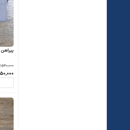
پیراهن تت
2,520,000
850,000