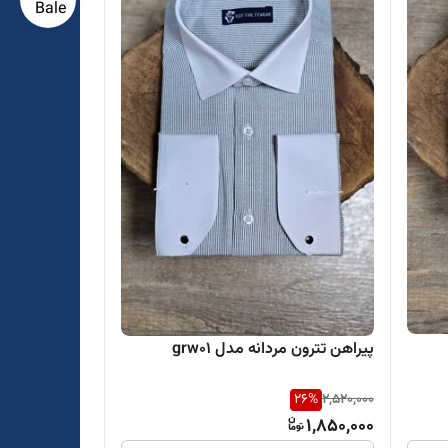
پیراهن تترون مردانه مدل grw01
26
%
2,520,000
1,850,000