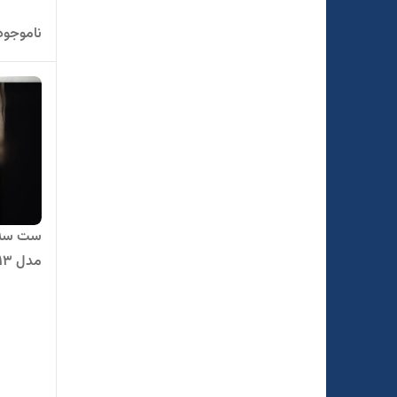
ناموجود
ست سه ت
مدل 513