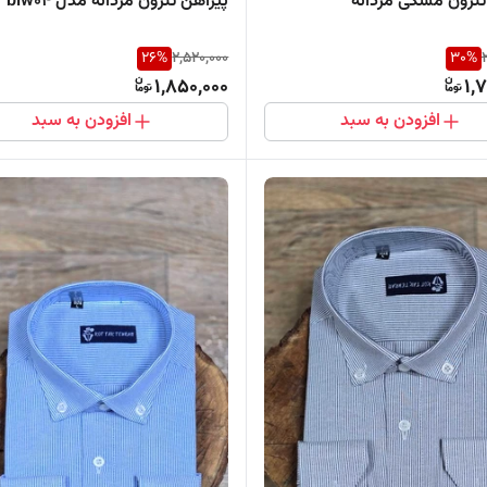
تترون مشکی مردانه
پیراهن تترون مردانه مدل blw04
26
%
2,520,000
30
%
1,850,000
1,
افزودن به سبد
افزودن به سبد