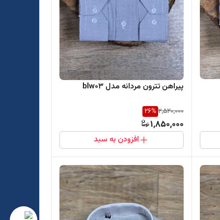
پیراهن تترون مردانه مدل blw03
26
%
2,520,000
1,850,000
افزودن به سبد