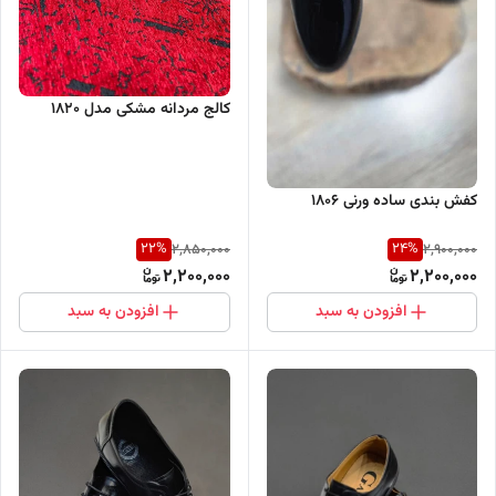
کالج مردانه مشکی مدل 1820
کفش بندی ساده ورنی 1806
22
%
24
%
2,850,000
2,900,000
2,200,000
2,200,000
افزودن به سبد
افزودن به سبد