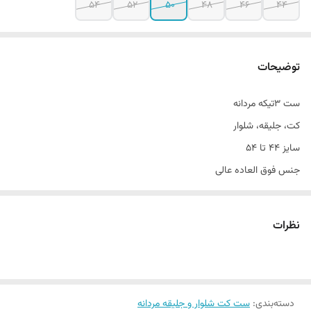
54
52
50
48
46
44
توضیحات
ست ۳تیکه مردانه
کت، جلیقه، شلوار
سایز ۴۴ تا ۵۴
جنس فوق العاده عالی
تن خور بی نظیر
قواره آزاد و راسته
نظرات
مناسب مهمانی٫ اسپرت و اداری
دسته‌بندی
:
ست کت شلوار و جلیقه مردانه