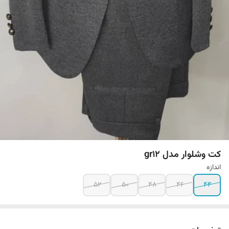
کت وشلوار مدل gr12
اندازه
52
50
48
46
44