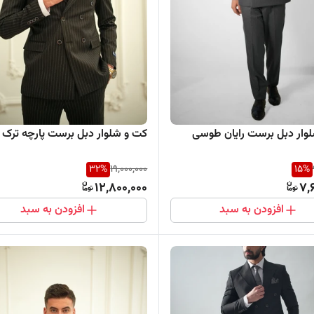
وار دبل برست رایان طوسی
کت و شلوار دبل برست پارچه ترک VIP
32
%
19,000,000
15
%
12,800,000
7,
افزودن به سبد
افزودن به سبد