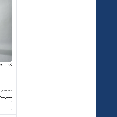
کت و شل
9,000,000
600,000