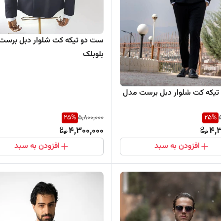
ست دو تیکه کت شلوار دبل برست
بلوبلک
یکه کت شلوار دبل برست مدل
25
%
5,800,000
25
%
4,300,000
4,3
افزودن به سبد
افزودن به سبد