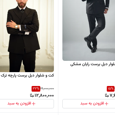
وار دبل برست رایان مشکی
کت و شلوار دبل برست پارچه ترک VIP
32
%
19,000,000
15
%
12,800,000
7,
افزودن به سبد
افزودن به سبد