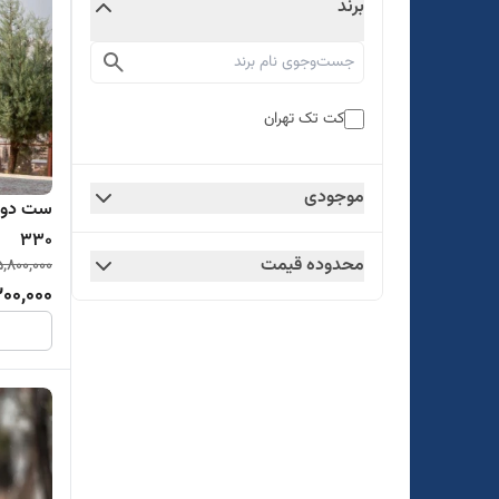
برند
کت تک تهران
موجودی
ست دو ت
330
محدوده قیمت
5,800,000
00,000