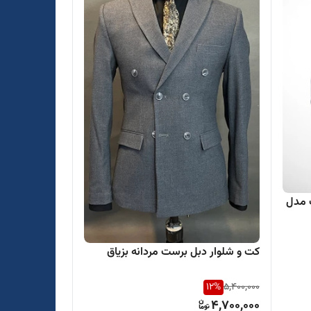
 مدل
کت و شلوار دبل برست مردانه بزیاق
12
%
5,400,000
4,700,000