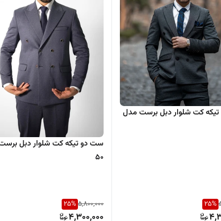
یکه کت شلوار دبل برست مدل
ست دو تیکه کت شلوار دبل برست
50
25
%
5,800,000
25
%
4,300,000
4,3