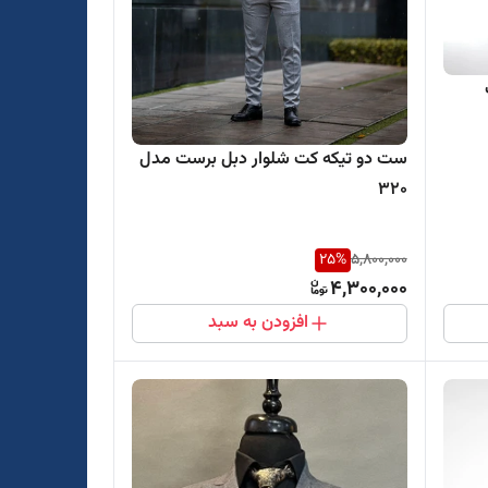
ست دو تیکه کت شلوار دبل برست مدل
320
25
%
5,800,000
4,300,000
افزودن به سبد