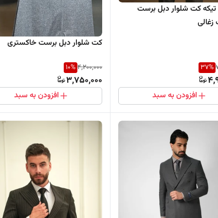
یکه کت شلوار دبل برست
 زغالی
کت شلوار دبل برست خاکستری
10
%
4,200,000
37
%
3,750,000
4,
افزودن به سبد
افزودن به سبد