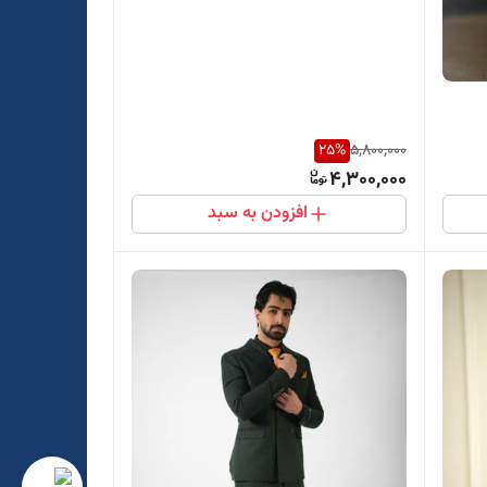
25
%
5,800,000
4,300,000
افزودن به سبد