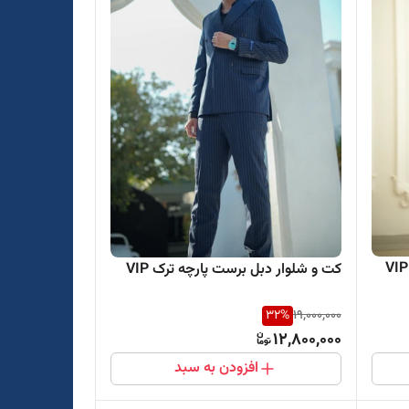
کت و شلوار دبل برست پارچه ترک VIP
32
%
19,000,000
12,800,000
افزودن به سبد