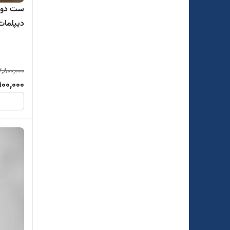
ست دو ت
دیپلمات
7,800,000
900,000