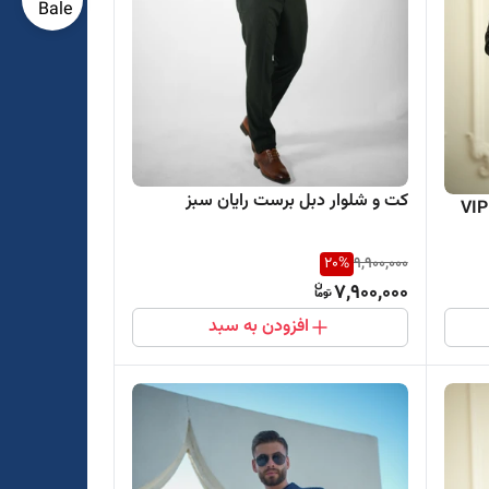
کت و شلوار دبل برست رایان سبز
20
%
9,900,000
7,900,000
افزودن به سبد