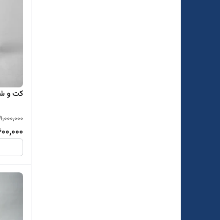
کت و شل
9,000,000
600,000