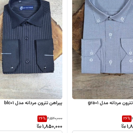
رون مردانه مدل gra01
پیراهن تترون مردانه مدل blc01
26
%
2,520,000
26
%
1,850,000
1,