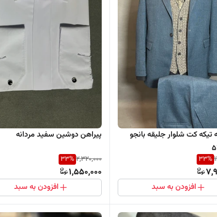
یکه کت شلوار جلیقه بانجو
پیراهن دوشین سفید مردانه
33
%
2,320,000
33
%
1
1,550,000
7,
افزودن به سبد
افزودن به سبد