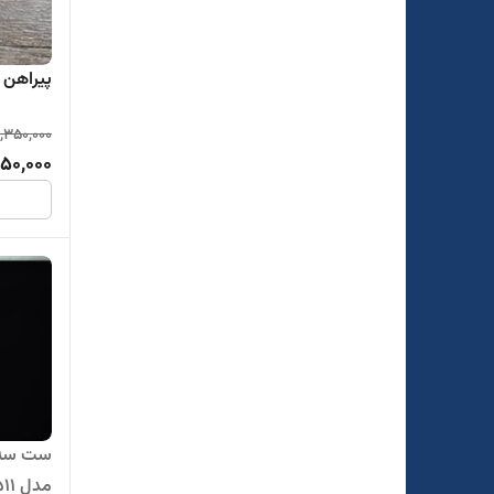
پیراهن تت
,350,000
850,000
ست سه ت
مدل 511