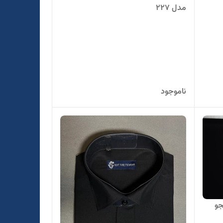
مدل 227
ناموجود
جو