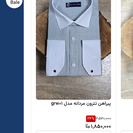
پیراهن تترون مردانه مدل grw01
26
%
2,520,000
1,850,000