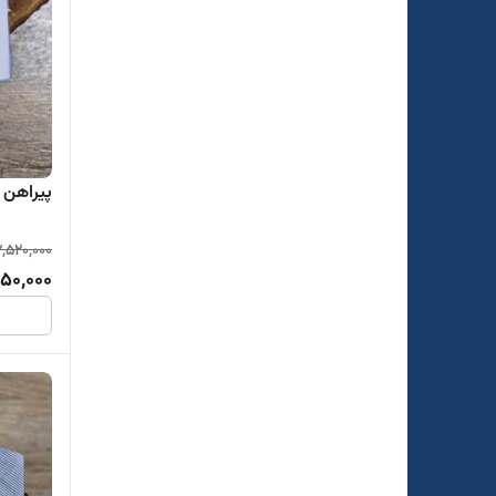
پیراهن تت
2,520,000
850,000