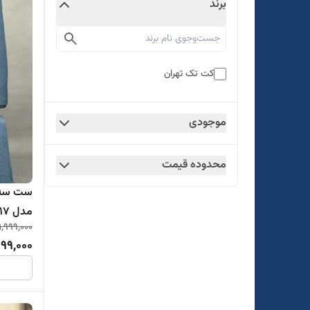
برند
کت تک تهران
موجودی
محدوده قیمت
ست سه ت
مدل 517
1,999,000
999,000