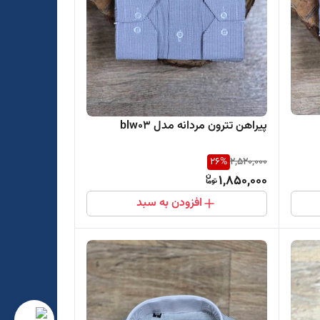
پیراهن تترون مردانه مدل blw03
26
%
2,520,000
1,850,000
افزودن به سبد