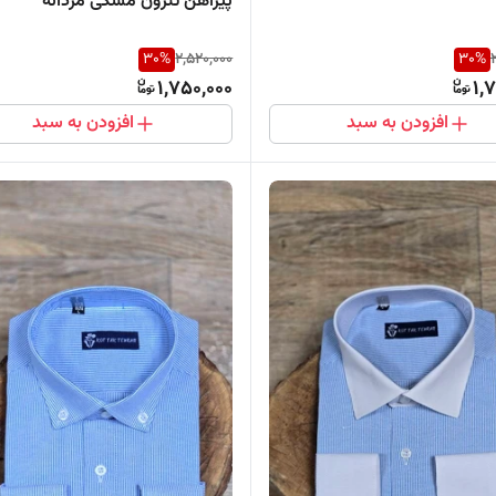
پیراهن تترون مشکی مردانه
30
%
2,520,000
30
%
1,750,000
1,
افزودن به سبد
افزودن به سبد