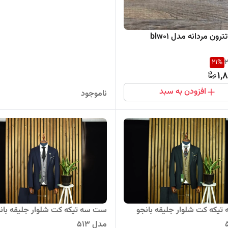
رون مردانه مدل blw01
21
%
2
1,
افزودن به سبد
ناموجود
یکه کت شلوار جلیقه بانجو
ست سه تیکه کت شلوار جلیقه بان
مدل 513