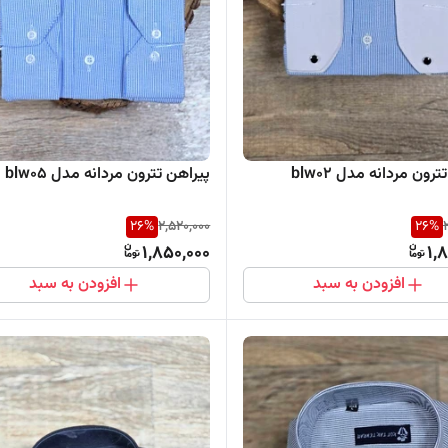
رون مردانه مدل blw02
پیراهن تترون مردانه مدل blw05
26
%
2,520,000
26
%
1,850,000
1,
افزودن به سبد
افزودن به سبد