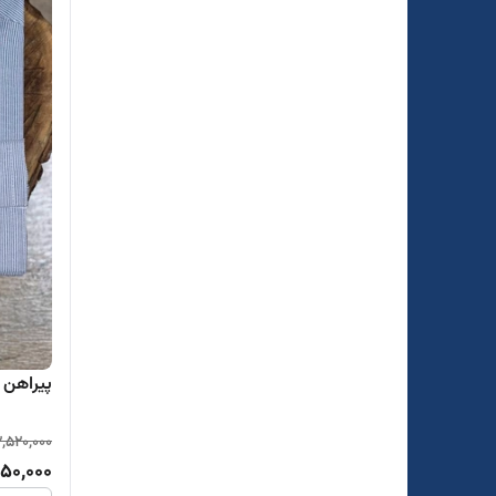
پیراهن تت
2,520,000
850,000