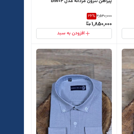
پیراهن تترون مردانه مدل blw04
26
%
2,520,000
1,850,000
افزودن به سبد