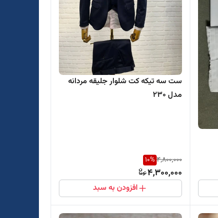
ست سه تیکه کت شلوار جلیقه مردانه
مدل 230
10
%
4,800,000
4,300,000
افزودن به سبد