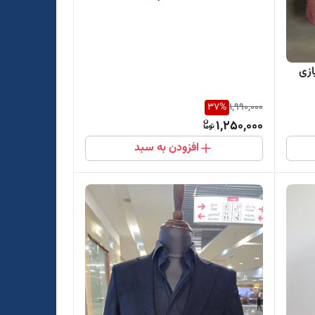
ازی
37
%
1,990,000
1,250,000
افزودن به سبد