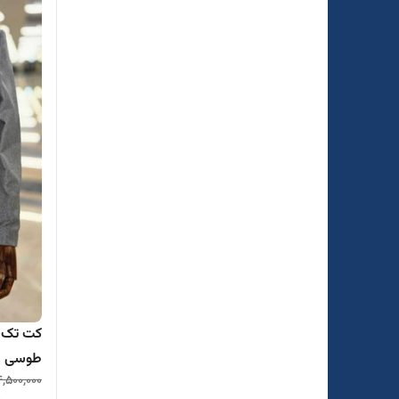
کت تک م
طوسی
4,500,000