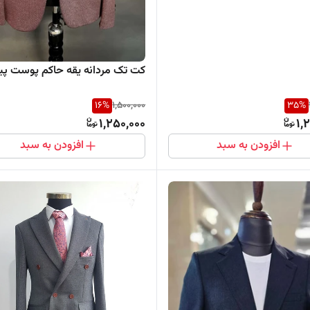
کت تک مردانه یقه حاکم پوست پی
16
%
1,500,000
35
%
1,250,000
1,
افزودن به سبد
افزودن به سبد