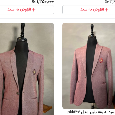
1,250,000
3,
افزودن به سبد
افزودن به سبد
انه یقه بلیزر مدل pkk147