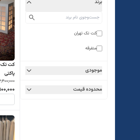
برند
کت تک تهران
متفرقه
کت تک م
موجودی
پاکتی
,400,000
900,000
محدوده قیمت