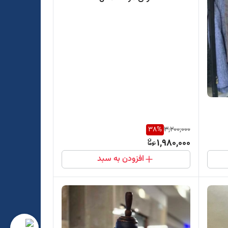
38
%
3,200,000
1,980,000
افزودن به سبد