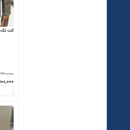
کت تک مرد
,400,000
900,000