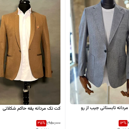
ردانه تابستانی جیب از رو
کت تک مردانه یقه حاکم شکلاتی
35
%
1,950,000
13
%