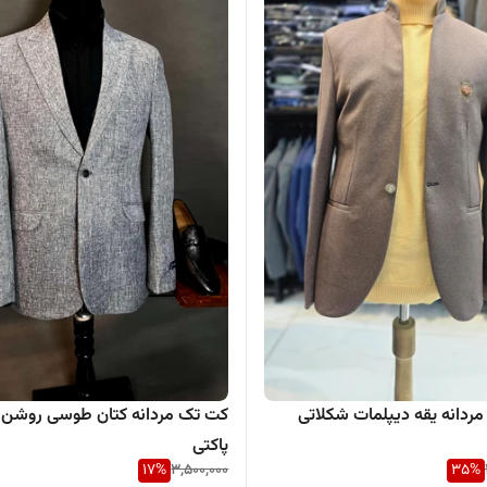
ردانه یقه دیپلمات شکلاتی
کت تک مردانه کتان طوسی روشن
پاکتی
17
%
3,500,000
35
%