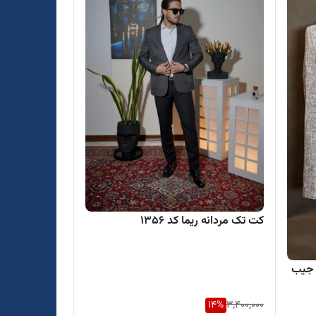
کت تک مردانه ریما کد ۱۳۵۶
 جیب
14
%
3,400,000