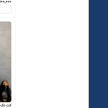
900,000
کت تک مرد