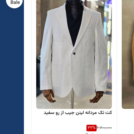
کت تک مردانه لینن جیب از رو سفید
32
%
6,700,000