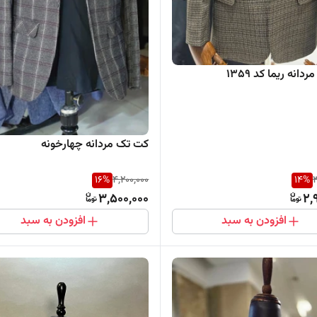
انه ریما کد ۱۳۵9
کت تک مردانه چهارخونه
16
%
4,200,000
14
%
3
3,500,000
2,
افزودن به سبد
افزودن به سبد