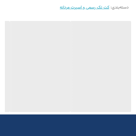
دسته‌بندی
:
جنس کاردین پلاس
کت تک رسمی و اسپرت مردانه
یک الی دو درجه تفاوت رنگ در نظر گرفته شود
برای تعیین سایز دقیق به واتساپ پیام بدید