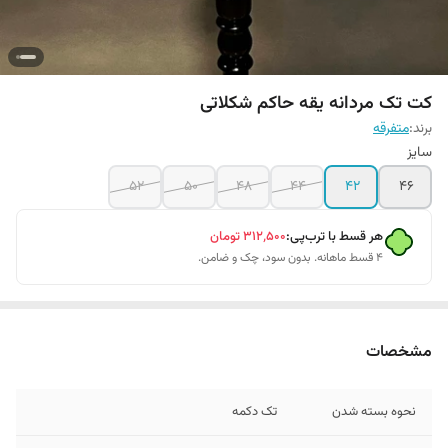
کت تک مردانه یقه حاکم شکلاتی
برند:
متفرقه
سایز
52
50
48
44
42
46
هر قسط با ترب‌پی:
۳۱۲٬۵۰۰
تومان
۴ قسط ماهانه. بدون سود، چک و ضامن.
مشخصات
نحوه بسته شدن
تک دکمه