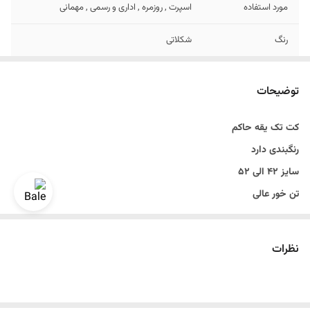
مورد استفاده
اسپرت , روزمره , اداری و رسمی , مهمانی
رنگ
شکلاتی
دراپ
دراپ 6
توضیحات
قد
روی باسن
کت تک یقه حاکم
طرح
یقه حاکم
رنگبندی دارد
جنس
کاردین پلاس
سایز ۴۲ الی ۵۲
تن خور عالی
دراپ ۶
سایزبندی استاندارد
نظرات
مناسب مهمانی و رسمی و اسپرت
رنگ شکلاتی
قواره اندامی و اسلیم فیت