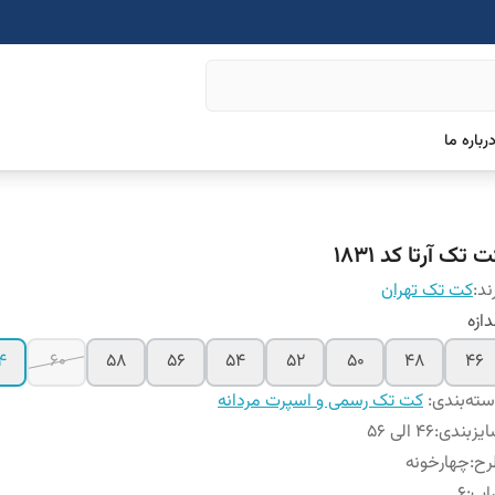
رباره ما
 تک آرتا کد ۱۸۳۱
ند:
کت تک تهران
دازه
4
۶۰
۵۸
۵۶
54
52
50
48
46
ته‌بندی
:
کت تک رسمی و اسپرت مردانه
یزبندی
:
۴۶ الی ۵۶
رح
:
چهارخونه
اپ
:
۶