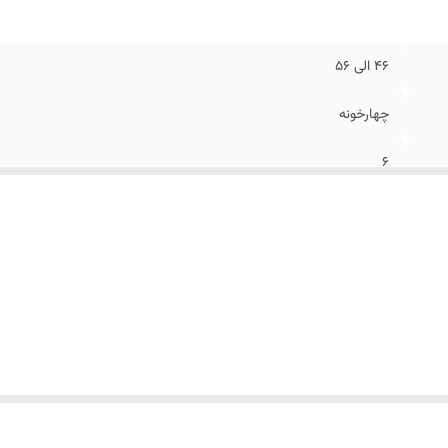
۴۶ الی ۵۶
چهارخونه
۶
طوسی تیره
۲ چاک