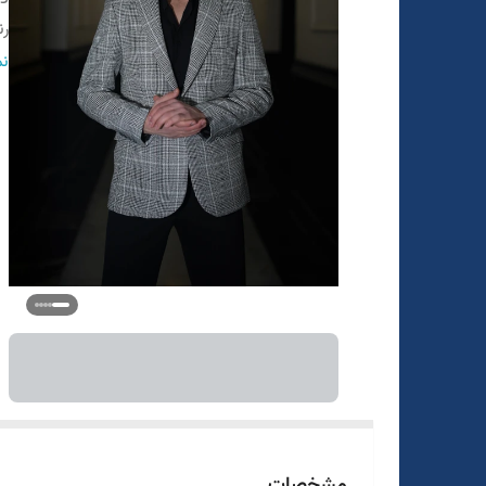
ر
تع
نم
مشخصات