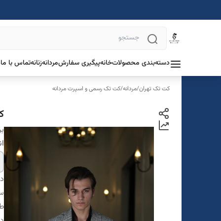
دسته‌بندی محصولات
خانه
پیگیری سفارش
مردانه
زنانه
تماس با ما
د
کت تک تهران
/
مردانه
/
کت تک رسمی و اسپرت مردانه
کت
بر
ان
دس
سا
ط
در