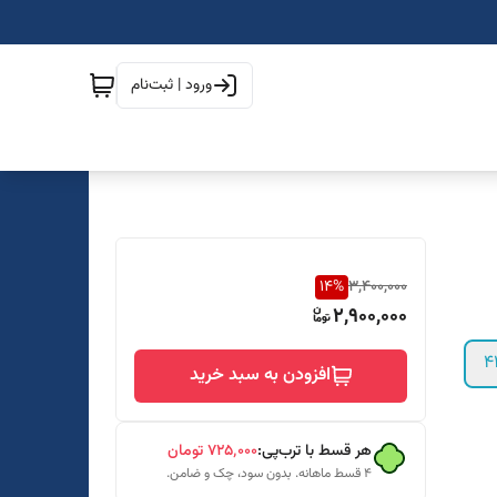
ورود | ثبت‌نام
14
%
3,400,000
2,900,000
4
افزودن به سبد خرید
هر قسط با ترب‌پی:
۷۲۵٬۰۰۰
تومان
۴ قسط ماهانه. بدون سود، چک و ضامن.