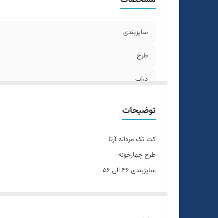
سایزبندی
طرح
دراپ
رنگ
توضیحات
تعداد چاک
کت تک مردانه آرتا
طرح چهارخونه
سایزبندی ۴۶ الی ۵۶
تن خور عالی
دراپ ۶
سایزبندی استاندارد