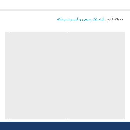
سایزبندی استاندارد
یک الی دو درجه تفاوت رنگ درنظر گرفته شود
دسته‌بندی
:
برای تعیین سایز به واتساپ پیام بدید
کت تک رسمی و اسپرت مردانه