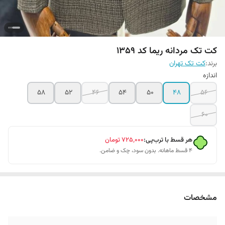
کت تک مردانه ریما کد ۱۳۵9
برند:
کت تک تهران
اندازه
۵۸
۵۲
۴۶
۵۴
۵۰
۴۸
۵۶
۶۰
هر قسط با ترب‌پی:
۷۲۵٬۰۰۰
تومان
۴ قسط ماهانه. بدون سود، چک و ضامن.
مشخصات