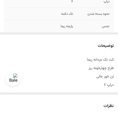
دراپ
6
نحوه بسته شدن
تک دکمه
جنس
پارچه ریما
رنگ
گازوئیلی
توضیحات
طرح
چهارخونه ریز
کت تک مردانه ریما
سایز بندی
۴۶ الی ۵۸
طرح چهارخونه ریز
تن خور عالی
دراپ ۶
سایزبندی ۴۶ الی ۵۸
رنگ سفید
نظرات
رنگ بندی داره