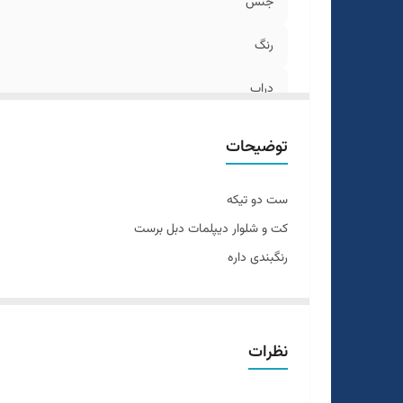
جنس
رنگ
دراپ
سایزبندی
توضیحات
قواره
ست دو تیکه
تن خور
کت و شلوار دیپلمات دبل برست
رنگبندی داره
طرح
سرمه ای
دراپ ۶
سایزبندی استاندارد
نظرات
جنس نخ ترک گرم بالا
قواره اسلیم فیت و اندامی