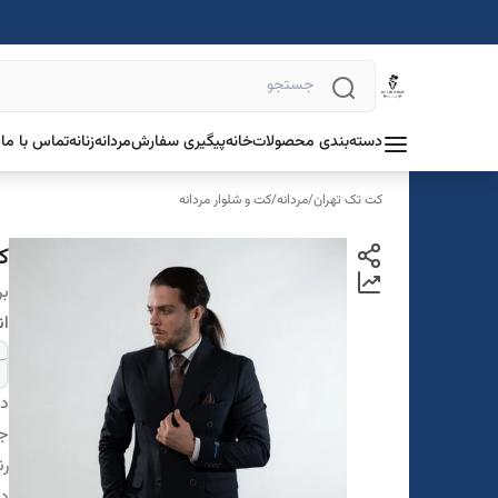
دسته‌بندی محصولات
خانه
پیگیری سفارش
مردانه
زنانه
تماس با ما
د
کت تک تهران
/
مردانه
/
کت و شلوار مردانه
ک
بر
ان
دس
ج
ر
در