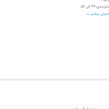
یزبندی
:
۴۶ الی ۵۶
اره
:
اسلیم فیت و اندامی
ایش بیشتر
 خور
:
عالی
رح
:
راه راه