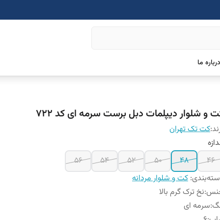
رباره ما
ت و شلوار دیپلمات دبل برست سرمه ای کد ۷۲۲
ند:
کت تک تهران
دازه
۵۶
54
52
50
48
46
ته‌بندی
:
کت و شلوار مردانه
نس
:
نخ ترک گرم بالا
نگ
:
سرمه ای
اپ
:
۶