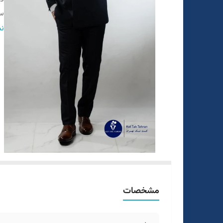
سا
قو
نم
تن
ط
مشخصات