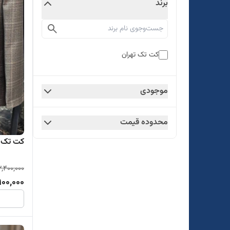
برند
کت تک تهران
موجودی
محدوده قیمت
کت تک آرتا
,400,000
900,000