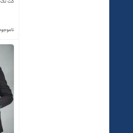
کت تک د
ناموجود