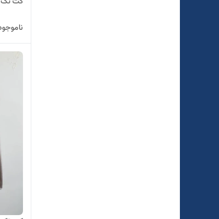
کت تک م
ناموجود