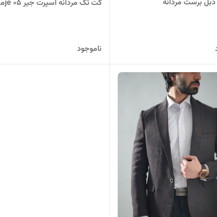
بل برست مردانه
کت تک مردانه اسپرت جیر je 05مشکی
ناموجود