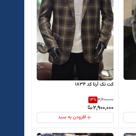
کت تک آرتا کد ۱۸۳4
14
%
3,400,000
2,900,000
افزودن به سبد