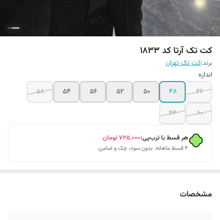
کت تک آرتا کد ۱۸۳3
برند:
کت تک تهران
اندازه
۵۸
۵۴
۵۶
52
50
48
46
44
۶۰
هر قسط با ترب‌پی:
۷۲۵٬۰۰۰
تومان
۴ قسط ماهانه. بدون سود، چک و ضامن.
مشخصات