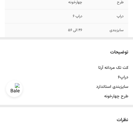
طرح
چهارخونه
دراپ
دراپ 6
سایزبندی
۴۶ الی ۵۶
رنگ
طوسی مشکی
توضیحات
قد
روی باسن
کت تک مردانه آرتا
دراپ۶
سایزبندی استاندارد
طرح چهارخونه
رنگ طوسی روشن
سایزبندی ۴۶ الی ۵۶
نظرات
تن خور عالی