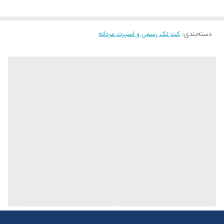
۲رنگ
دو چاک
دسته‌بندی
:
کت تک رسمی و اسپرت مردانه
یک الی دو درجه تفاوت رنگ درنظر گرفته شود
برای تعیین سایز به واتساپ پیام بدید