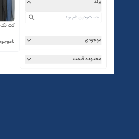
برند
کت تک مر
موجودی
ناموجود
محدوده قیمت