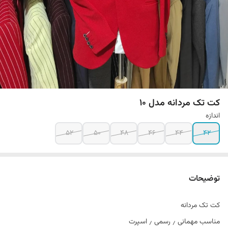
کت تک مردانه مدل 10
اندازه
52
50
48
46
44
42
توضیحات
کت تک مردانه
مناسب مهمانی ٫ رسمی ٫ اسپرت