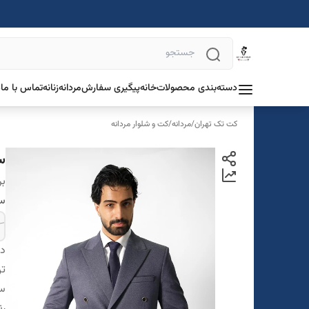
دسته‌بندی محصولات
خانه
پیگیری سفارش
مردانه
زنانه
تماس با ما
د
کت تک تهران
/
مردانه
/
کت و شلوار مردانه
س
بر
سا
دس
تن
سا
ر