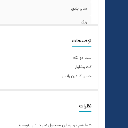
سایز بندی
رنگ
دراپ
توضیحات
جنس
ست دو تکه
طرح
کت وشلوار
جنس کاردین پلاس
قواره
رنگبندی داره
سایزبندی 44 الی 56
دراپ 6
نظرات
سایزبندی استاندارد
قواره اسلیم فیت و اندامی
شما هم درباره این محصول نظر خود را بنویسید.