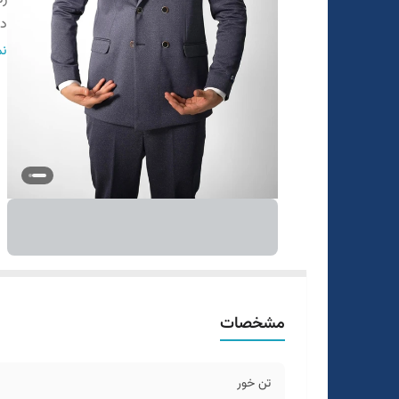
در
ج
نم
ط
قو
مشخصات
تن خور