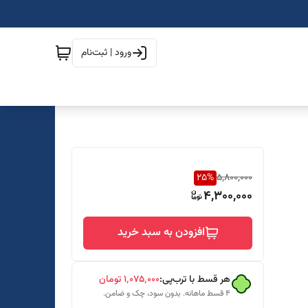
ورود | ثبت‌نام
25
%
5,800,000
4,300,000
افزودن به سبد خرید
هر قسط با ترب‌پی:
۱٬۰۷۵٬۰۰۰
تومان
۴ قسط ماهانه. بدون سود، چک و ضامن.