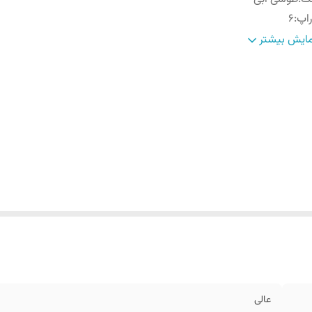
اپ
:
6
نس
:
کاردین پلاس
ایش بیشتر
رح
:
ساده
اره
:
اسلیم فیت و اندامی
عالی