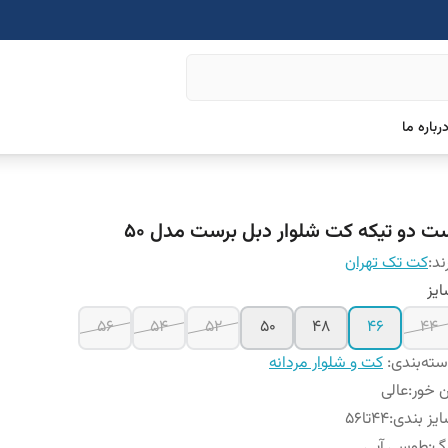
رباره ما
ت دو تیکه کت شلوار دبل برست مدل 50
ند:
کت تک تهران
یز
56
54
52
50
48
46
44
ته‌بندی
:
کت و شلوار مردانه
 خور
:
عالی
یز بندی
:
44تا56
نگ
:
طوسی آبی