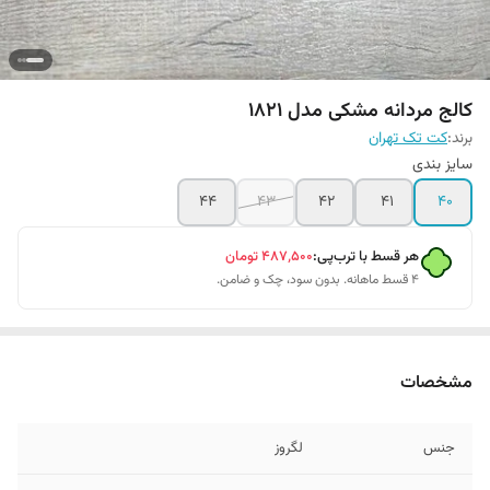
کالج مردانه مشکی مدل 1821
برند:
کت تک تهران
سایز بندی
44
43
42
41
40
هر قسط با ترب‌پی:
۴۸۷٬۵۰۰
تومان
۴ قسط ماهانه. بدون سود، چک و ضامن.
مشخصات
جنس
لگروز