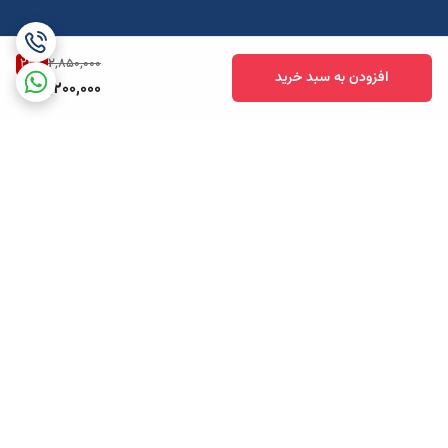
22
%
2,850,000
افزودن به سبد خرید
2,200,000
برگشت به بالا