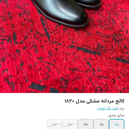
کالج مردانه مشکی مدل 1820
برند:
کت تک تهران
سایز بندی
44
43
42
41
40