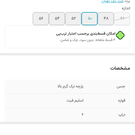
برند:
کت تک تهران
اندازه
۵۶
۵۴
۵۲
۵۰
۴۸
۴۶
امکان قسط‌بندی برحسب اعتبار ترب‌پی
۴ قسط ماهانه. بدون سود، چک و ضامن.
مشخصات
جنس
پارچه ترک گرم بالا
قواره
اسلیم فیت
دراپ
۶
سایزبندی
۴۶ الی ۵۶