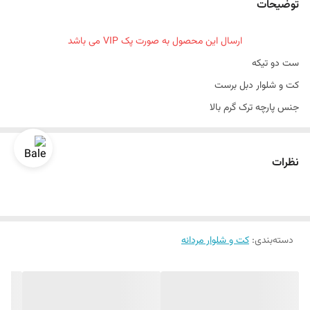
توضیحات
تن خور
اسلیم
ارسال این محصول به صورت پک VIP می باشد
رنگ
مشکی
ست دو تیکه
جلیقه
ندارد
کت و شلوار دبل برست
جنس پارچه ترک گرم بالا
سایزبندی ۴۶ الی ۵۶
تن خور عالی
نظرات
دراپ ۶
قواره اسلیم فیت و اندامی
سایزبندی استاندارد
دسته‌بندی
رنگبندی داره
:
کت و شلوار مردانه
یک الی دو درجه تفاوت رنگ درنظر گرفته شود
برای تعیین سایز به واتساپ پیام بدید