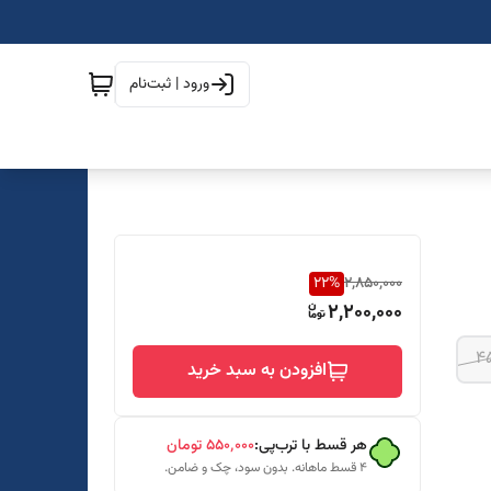
ورود | ثبت‌نام
22
%
2,850,000
2,200,000
۴
افزودن به سبد خرید
هر قسط با ترب‌پی:
۵۵۰٬۰۰۰
تومان
۴ قسط ماهانه. بدون سود، چک و ضامن.