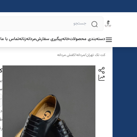
دسته‌بندی محصولات
خانه
پیگیری سفارش
مردانه
زنانه
تماس با ما
د
کت تک تهران
/
مردانه
/
کفش مردانه
ک
بر
سا
دس
ط
ر