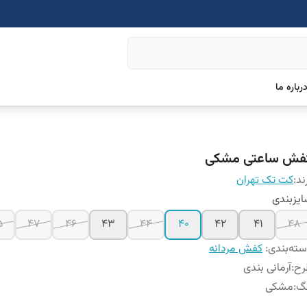
رباره ما
فش ساعتی مشکی
ند:
کت تک تهران
یزبندی
۵
۴۷
۴۶
۴۳
۴۴
۴۰
۴۲
۴۱
۴۸
ته‌بندی
:
کفش مردانه
رح
:
آرمانی بندی
نگ
:
مشکی