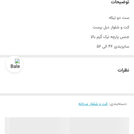
توضیحات
تن خور
عالی
ست دو تیکه
جلیقه
ندارد
کت و شلوار دبل برست
سایزبندی
۴۶ الی ۵۶
جنس پارچه ترک گرم بالا
سایزبندی ۴۶ الی ۵۶
تن خور عالی
دراپ ۶
نظرات
قواره اسلیم فیت و اندامی
سایزبندی استاندارد
رنگبندی داره
دسته‌بندی
:
کت و شلوار مردانه
یک الی دو درجه تفاوت رنگ درنظر گرفته شود
برای تعیین سایز به واتساپ پیام بدید