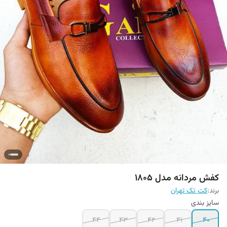
کفش مردانه مدل 1805
برند:
کت تک تهران
سایز بندی
44
43
42
41
40