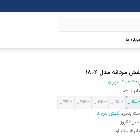
رباره ما
ش مردانه مدل 1804
ند:
کت تک تهران
یز بندی
44
43
42
41
40
ته‌بندی
:
کفش مردانه
نس
:
لگروز
یز
:
استاندارد