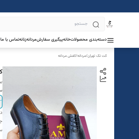
دسته‌بندی محصولات
خانه
پیگیری سفارش
مردانه
زنانه
تماس با ما
د
کت تک تهران
/
مردانه
/
کفش مردانه
کف
بر
سا
دس
ج
سا