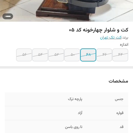
کت و شلوار چهارخونه کد ۰۵
برند:
کت تک تهران
اندازه
56
54
52
50
48
46
44
مشخصات
جنس
پارچه ترک
قواره
آزاد
قد
تا روی باسن