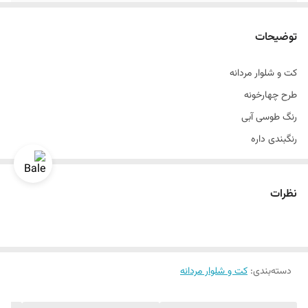
طرح
چهارخونه
توضیحات
رنگ
طوسی آبی
کت و شلوار مردانه
سایزبندی
۴۶ الی ۵۶
طرح چهارخونه
رنگ طوسی آبی
رنگبندی داره
تن خور عالی
قواره آزاد
نظرات
سایزبندی ۴۶ الی ۵۶
دراپ ۶
سایزبندی استاندارد
دسته‌بندی
:
جنس پارچه ترک
کت و شلوار مردانه
یک الی دو درجه تفاوت رنگ در نظر گرفته شود