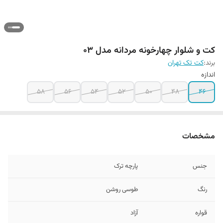
کت و شلوار چهارخونه مردانه مدل ۰۳
برند:
کت تک تهران
اندازه
۵۸
56
54
52
50
48
46
مشخصات
جنس
پارچه ترک
رنگ
طوسی روشن
قواره
آزاد