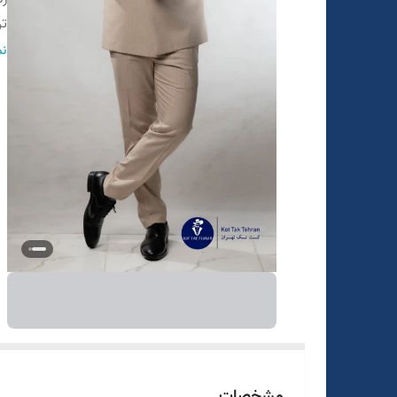
تن
در
نم
قو
ط
مشخصات