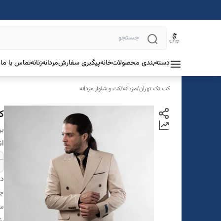
دسته‌بندی محصولات
خانه
پیگیری سفارش
مردانه
زنانه
تماس با ما
د
کت تک تهران
/
مردانه
/
کت و شلوار مردانه
ک
بر
ان
دس
ج
سا
ر