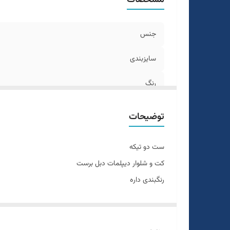
جنس
سایزبندی
رنگ
تن خور
توضیحات
دراپ
ست دو تیکه
قواره
کت و شلوار دیپلمات دبل برست
رنگبندی داره
طرح
کرمی
سایزبندی ۴۶ الی ۵۶
دراپ ۶