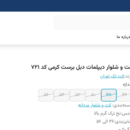
رباره ما
ت و شلوار دیپلمات دبل برست کرمی کد ۷۲۱
ند:
کت تک تهران
دازه
۵۶
54
52
50
48
46
ته‌بندی
:
کت و شلوار مردانه
نس
:
نخ ترک گرم بالا
یزبندی
:
۴۶ الی ۵۶
نگ
:
کرمی