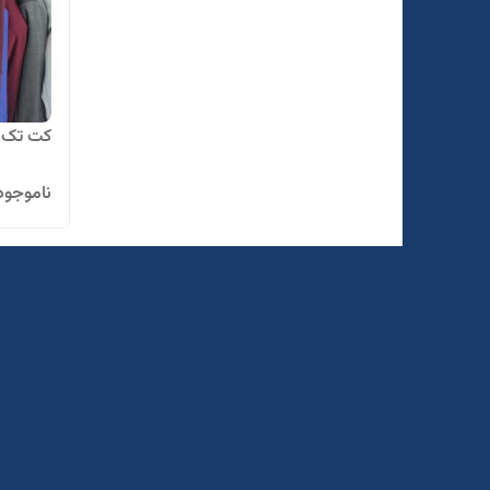
کت تک مر
ناموجود