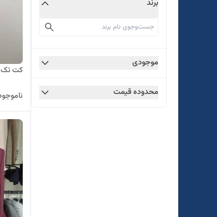
برند
موجودی
کت تک مر
محدوده قیمت
ناموجود