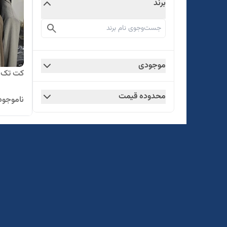
برند
موجودی
کت تک مر
محدوده قیمت
ناموجود