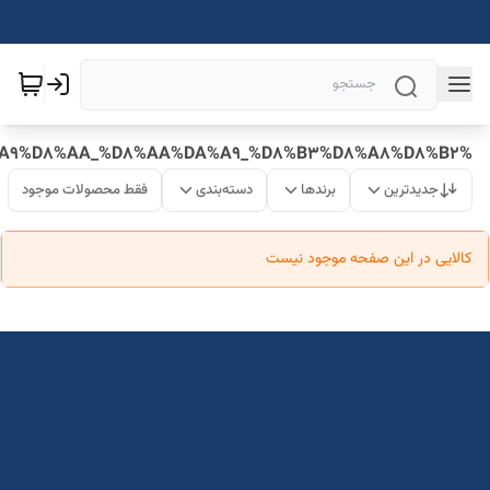
%DA%A9%D8%AA_%D8%AA%DA%A9_%D8%B3%D8%A8%D8%B2
جدیدترین
برندها
دسته‌بندی
فقط محصولات موجود
کالایی در این صفحه موجود نیست