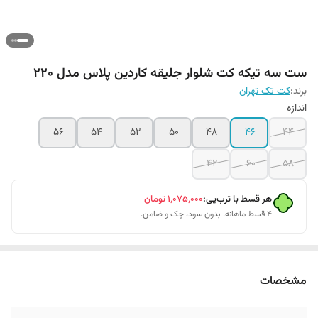
ست سه تیکه کت شلوار جلیقه کاردین پلاس مدل 220
برند:
کت تک تهران
اندازه
56
54
52
50
48
46
44
۴۲
60
58
هر قسط با ترب‌پی:
۱٬۰۷۵٬۰۰۰
تومان
۴ قسط ماهانه. بدون سود، چک و ضامن.
مشخصات