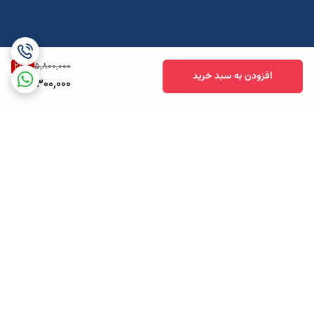
25
%
5,800,000
افزودن به سبد خرید
4,300,000
برگشت به بالا