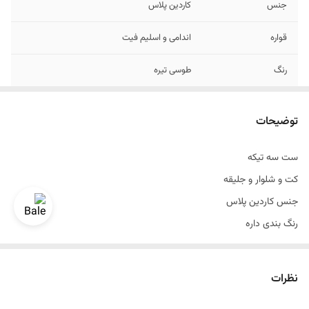
جنس
کاردین پلاس
قواره
اندامی و اسلیم فیت
رنگ
طوسی تیره
سایزبندی
44 الی 58
توضیحات
تن خور
عالی
ست سه تیکه
دراپ
6
کت و شلوار و جلیقه
طرح
ساده
جنس کاردین پلاس
رنگ بندی داره
سایزبندی 44 الی 58
تن خور عالی
نظرات
قواره اسلیم فیت