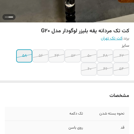
کت تک مردانه یقه بلیزر لوگودار مدل G20
برند:
کت تک تهران
سایز
۵۸
۵۶
۴۴
۵۲
۵۰
۴۸
42
۶۰
۴۶
۵۴
مشخصات
نحوه بسته شدن
تک دکمه
قد
روی باسن