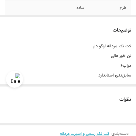
طرح
ساده
دراپ
دراپ 6
توضیحات
جنس
کاردین پلاس
کت تک مردانه لوگو دار
رنگ
طوسی روشن
تن خور عالی
قواره
اسلیم فیت و اندامی
دراپ۶
سایزبندی استاندارد
سایزبندی
42 الی 60
نحوه بستن تک دکمه
طرح ساده
نظرات
یقه بلیزر
قد تا روی باسن
رنگبندی داره
دسته‌بندی
:
رنگ طوسی روشن
کت تک رسمی و اسپرت مردانه