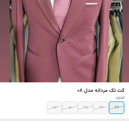
کت تک مردانه مدل 08
اندازه
52
50
48
46
44