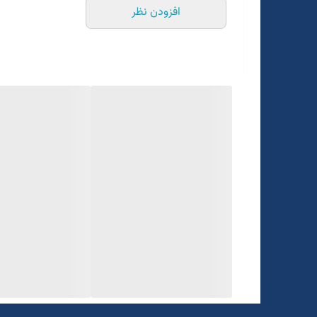
افزودن نظر
رنگبندی دارد
رنگ طوسی تیره
قد روی باسن
یک الی دو درجه تفاوت رنگ در نظر گرفته شود
برای تعیین سایز دقیق به واتساپ پیام بدید
۰۹۰۵۲۲۹۸۴۶۵