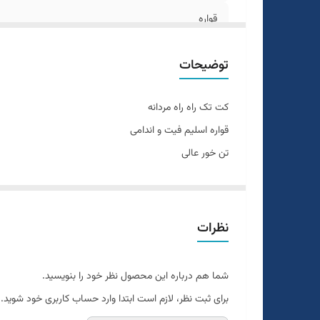
قواره
سایزبندی
توضیحات
نحوه بسته شدن
کت تک راه راه مردانه
طرح
قواره اسلیم فیت و اندامی
تن خور عالی
موارد استفاده
طرح راه راه
جنس کاردین پلاس
نحوه بستن تک دکمه
نظرات
دراپ ۶
سایزبندی استاندارد
شما هم درباره این محصول نظر خود را بنویسید.
مناسب مهمانی و رسمی و اسپرت
برای ثبت نظر، لازم است ابتدا وارد حساب کاربری خود شوید.
سایز ۴۶ الی ۵۲