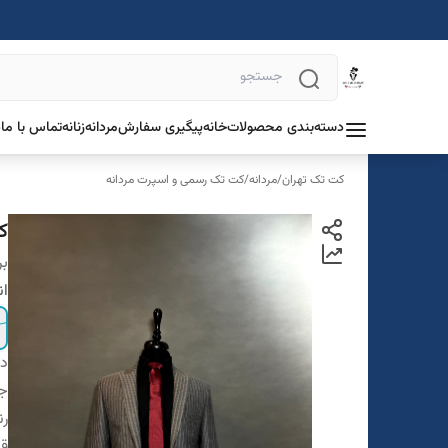
دسته‌بندی محصولات
خانه
پیگیری سفارش
مردانه
زنانه
تماس با ما
د
کت تک تهران
/
مردانه
/
کت تک رسمی و اسپرت مردانه
ک
بر
ان
دس
ج
ر
قو