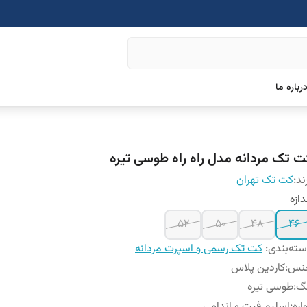
رباره ما
ت تک مردانه مدل راه راه طوسی تیره
ند:
کت تک تهران
دازه
52
50
48
46
ته‌بندی
:
کت تک رسمی و اسپرت مردانه
نس
:
کاردین پلاس
نگ
:
طوسی تیره
اره
:
اسلیم فیت و اندامی