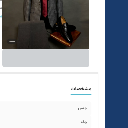
سا
ن
نم
ط
مو
مشخصات
جنس
رنگ