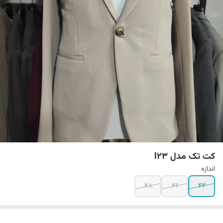
کت تک مدل l23
اندازه
48
46
44