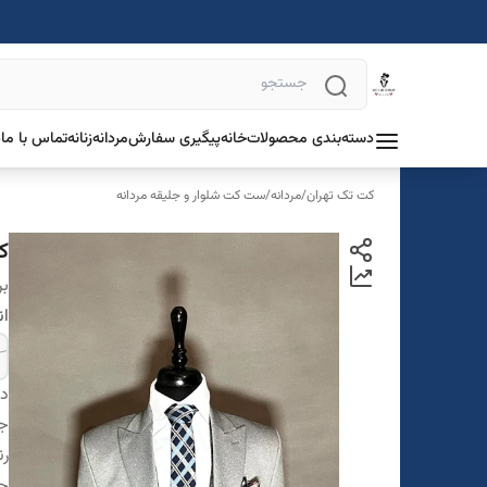
دسته‌بندی محصولات
خانه
پیگیری سفارش
مردانه
زنانه
تماس با ما
د
کت تک تهران
/
مردانه
/
ست کت شلوار و جلیقه مردانه
ک
بر
ان
دس
ج
ر
جز