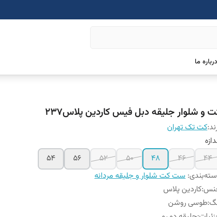
رباره ما
ت و شلوار جلیقه دبل فیس کاردین پلاس237
ند:
کت تک تهران
دازه
۵۴
۵۶
52
50
48
46
44
ته‌بندی
:
ست کت شلوار و جلیقه مردانه
نس
:
کاردین پلاس
نگ
:
طوسی روشن
ئیات
:
جلیقه دو رو