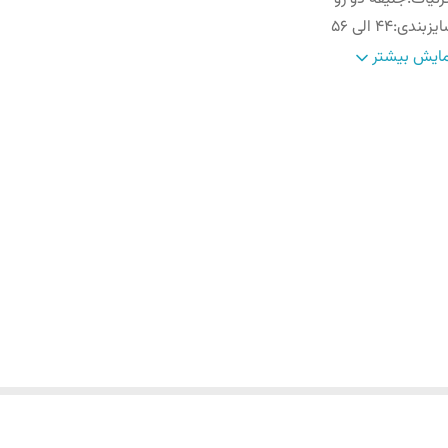
یزبندی
:
۴۴ الی ۵۶
اپ
:
۶
ایش بیشتر
اره
:
اسلیم فیت
 خور
:
عالی