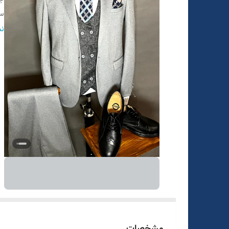
سا
در
نم
قو
تن
مشخصات