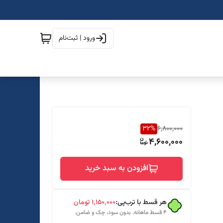
ورود | ثبت‌نام
32
%
6,800,000
4,600,000
افزودن به سبد خرید
هر قسط با ترب‌پی:
۱٬۱۵۰٬۰۰۰
تومان
۴ قسط ماهانه. بدون سود، چک و ضامن.