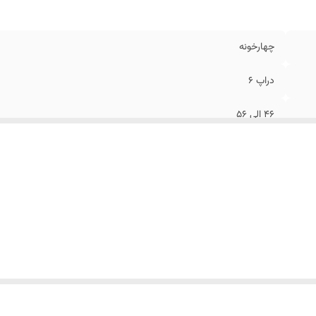
چهارخونه
دراپ 6
۴۶ الی ۵۶
طوسی مشکی
روی باسن