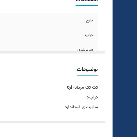
طرح
دراپ
سایزبندی
رنگ
توضیحات
قد
کت تک مردانه آرتا
دراپ۶
سایزبندی استاندارد
طرح چهارخونه
رنگ طوسی روشن
سایزبندی ۴۶ الی ۵۶