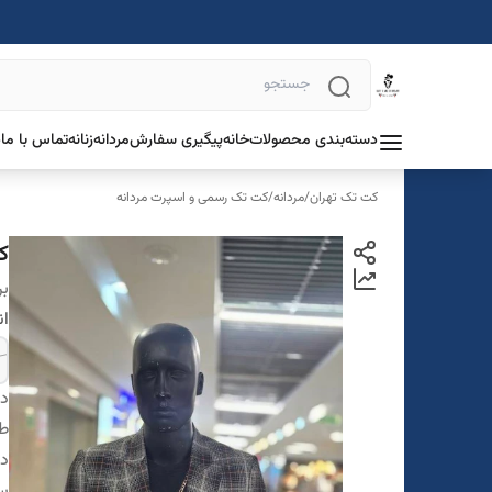
دسته‌بندی محصولات
خانه
پیگیری سفارش
مردانه
زنانه
تماس با ما
د
کت تک تهران
/
مردانه
/
کت تک رسمی و اسپرت مردانه
کت
بر
ان
دس
ط
در
سا