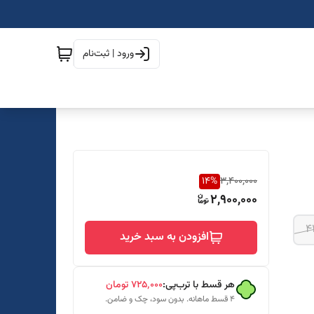
ورود | ثبت‌نام
14
%
3,400,000
2,900,000
4
افزودن به سبد خرید
هر قسط با ترب‌پی:
۷۲۵٬۰۰۰
تومان
۴ قسط ماهانه. بدون سود، چک و ضامن.