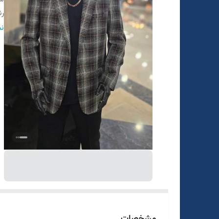
ر
ق
نم
مشخصات