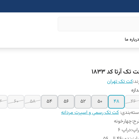
رباره ما
 تک آرتا کد ۱۸۳3
ند:
کت تک تهران
دازه
4
۶۰
۵۸
۵۴
۵۶
52
50
48
46
ته‌بندی
:
کت تک رسمی و اسپرت مردانه
رح
:
چهارخونه
اپ
:
دراپ 6
یزبندی
:
۴۶ الی ۵۶