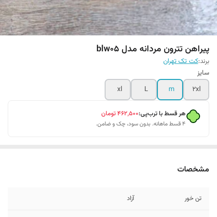
پیراهن تترون مردانه مدل blw05
برند:
کت تک تهران
سایز
xl
L
m
2xl
هر قسط با ترب‌پی:
۴۶۲٬۵۰۰
تومان
۴ قسط ماهانه. بدون سود، چک و ضامن.
مشخصات
تن خور
آزاد